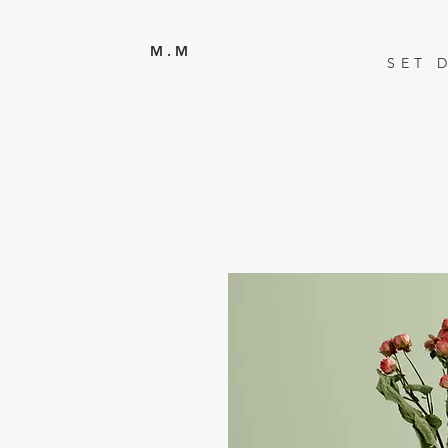
M . M
SET 